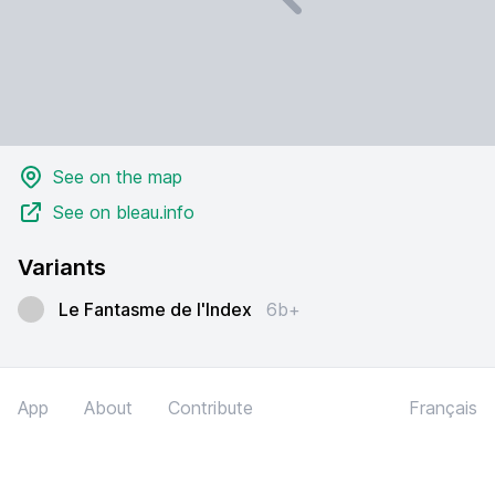
See on the map
See on bleau.info
Variants
Le Fantasme de l'Index
6b+
App
About
Contribute
Français