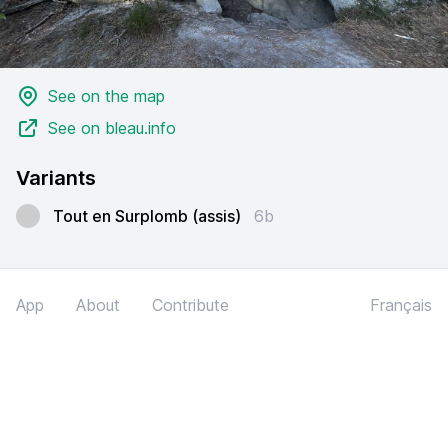
See on the map
See on bleau.info
Variants
Tout en Surplomb (assis)
6b
App
About
Contribute
Français