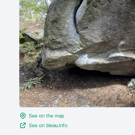
See on the map
See on bleau.info