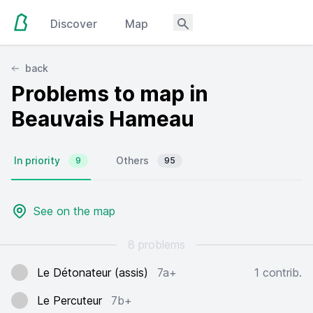
Discover
Map
back
Problems to map in
Beauvais Hameau
In priority
Others
9
95
See on the map
8 problems
Le Détonateur (assis)
7a+
1 contrib.
Le Percuteur
7b+