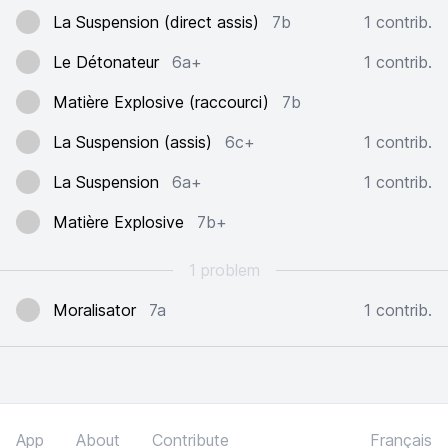
La Suspension (direct assis)
7b
1 contrib.
Le Détonateur
6a+
1 contrib.
Matière Explosive (raccourci)
7b
La Suspension (assis)
6c+
1 contrib.
La Suspension
6a+
1 contrib.
Matière Explosive
7b+
1 problem
Moralisator
7a
1 contrib.
App
About
Contribute
Français