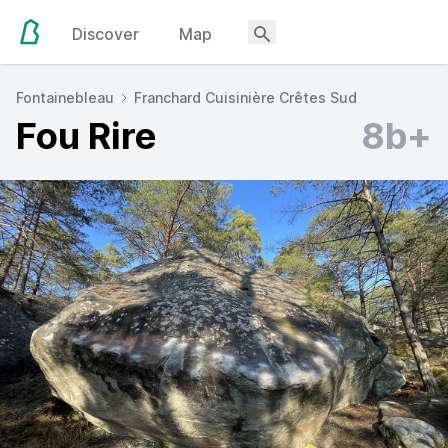
Discover
Map
Fontainebleau
Franchard Cuisinière Crêtes Sud
Fou Rire
8b+