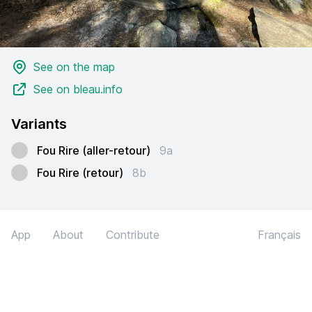
See on the map
See on bleau.info
Variants
Fou Rire (aller-retour)
9a
Fou Rire (retour)
8b
App
About
Contribute
Français