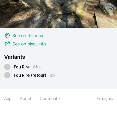
See on the map
See on bleau.info
Variants
Fou Rire
8b+
Fou Rire (retour)
8b
App
About
Contribute
Français