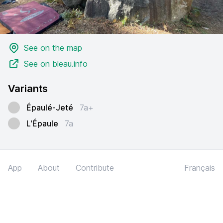
See on the map
See on bleau.info
Variants
Épaulé-Jeté
7a+
L'Épaule
7a
App
About
Contribute
Français