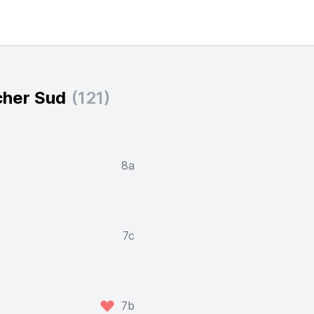
cher Sud
(121)
8a
7c
7b