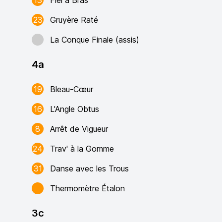
13
Fiel à Bras
23
Gruyère Raté
La Conque Finale (assis)
4a
19
Bleau-Cœur
16
L'Angle Obtus
8
Arrêt de Vigueur
24
Trav' à la Gomme
31
Danse avec les Trous
Thermomètre Étalon
3c