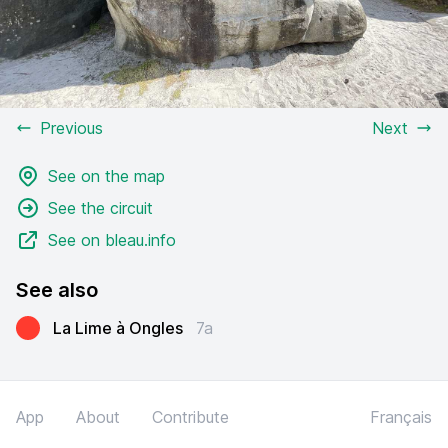
Previous
Next
See on the map
See the circuit
See on bleau.info
See also
La Lime à Ongles
7a
App
About
Contribute
Français