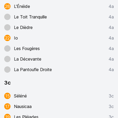
28
L'Énéide
4a
Le Toit Tranquille
4a
Le Dièdre
4a
22
Io
4a
Les Fougères
4a
La Décevante
4a
La Pantoufle Droite
4a
3c
15
Séléné
3c
17
Nausicaa
3c
19
Les Pléiades
3c