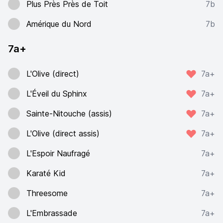
Plus Près Près de Toit
7b
Amérique du Nord
7b
7a+
L'Olive (direct)
7a+
L'Éveil du Sphinx
7a+
Sainte-Nitouche (assis)
7a+
L'Olive (direct assis)
7a+
L'Espoir Naufragé
7a+
Karaté Kid
7a+
Threesome
7a+
L'Embrassade
7a+