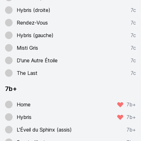
Hybris (droite)
7c
Rendez-Vous
7c
Hybris (gauche)
7c
Misti Gris
7c
D'une Autre Étoile
7c
The Last
7c
7b+
Home
7b+
Hybris
7b+
L'Éveil du Sphinx (assis)
7b+