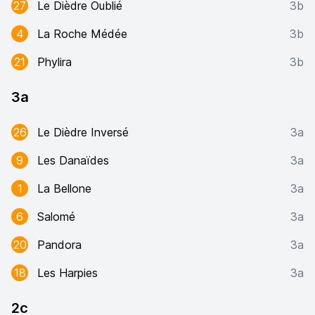
27
Le Dièdre Oublié
3b
4
La Roche Médée
3b
21
Phylira
3b
3a
26
Le Dièdre Inversé
3a
9
Les Danaïdes
3a
1
La Bellone
3a
6
Salomé
3a
20
Pandora
3a
18
Les Harpies
3a
2c