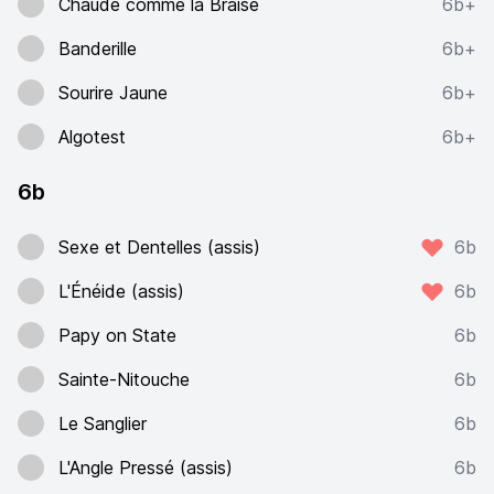
Chaude comme la Braise
6b+
Banderille
6b+
Sourire Jaune
6b+
Algotest
6b+
6b
Sexe et Dentelles (assis)
6b
L'Énéide (assis)
6b
Papy on State
6b
Sainte-Nitouche
6b
Le Sanglier
6b
L'Angle Pressé (assis)
6b