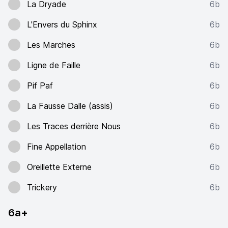
La Dryade
6b
L'Envers du Sphinx
6b
Les Marches
6b
Ligne de Faille
6b
Pif Paf
6b
La Fausse Dalle (assis)
6b
Les Traces derrière Nous
6b
Fine Appellation
6b
Oreillette Externe
6b
Trickery
6b
6a+