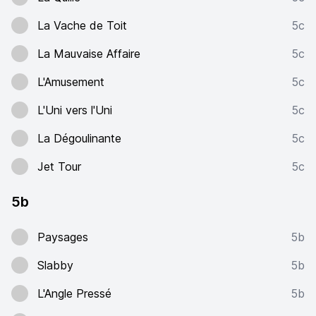
La Vache de Toit
5c
La Mauvaise Affaire
5c
L'Amusement
5c
L'Uni vers l'Uni
5c
La Dégoulinante
5c
Jet Tour
5c
5b
Paysages
5b
Slabby
5b
L'Angle Pressé
5b