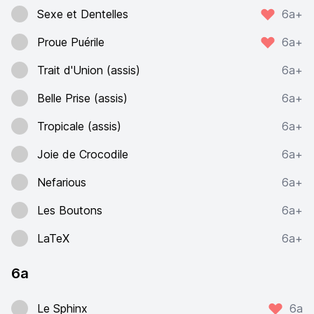
Sexe et Dentelles
6a+
Proue Puérile
6a+
Trait d'Union (assis)
6a+
Belle Prise (assis)
6a+
Tropicale (assis)
6a+
Joie de Crocodile
6a+
Nefarious
6a+
Les Boutons
6a+
LaTeX
6a+
6a
Le Sphinx
6a