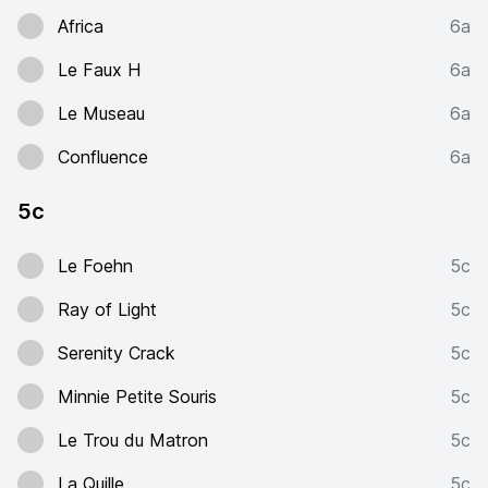
Africa
6a
Le Faux H
6a
Le Museau
6a
Confluence
6a
5c
Le Foehn
5c
Ray of Light
5c
Serenity Crack
5c
Minnie Petite Souris
5c
Le Trou du Matron
5c
La Quille
5c