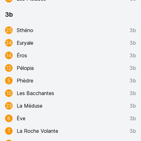
3b
25
Sthéno
3b
24
Euryale
3b
14
Éros
3b
12
Pélopia
3b
5
Phèdre
3b
10
Les Bacchantes
3b
23
La Méduse
3b
8
Ève
3b
7
La Roche Volante
3b