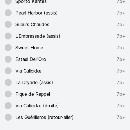
Sporto Kantes
7b+
Pearl Harbor (assis)
7b+
Sueurs Chaudes
7b+
L'Embrassade (assis)
7b+
Sweet Home
7b+
Estasi Dell'Oro
7b+
Via Culicidæ
7b+
La Dryade (assis)
7b+
Pique de Rappel
7b+
Via Culicidæ (droite)
7b+
Les Guérilleros (retour-aller)
7b+