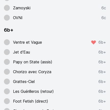
Zamoyski
6c
OVNI
6c
6b+
Ventre et Vague
6b+
Jet d'Eau
6b+
Papy on State (assis)
6b+
Chorizo avec Coryza
6b+
Grattes-Ciel
6b+
Les Guérilleros (retour)
6b+
Foot Fetish (direct)
6b+