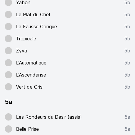
Yabon
5b
Le Plat du Chef
5b
La Fausse Conque
5b
Tropicale
5b
Zyva
5b
L'Automatique
5b
L'Ascendanse
5b
Vert de Gris
5b
5a
Les Rondeurs du Désir (assis)
5a
Belle Prise
5a