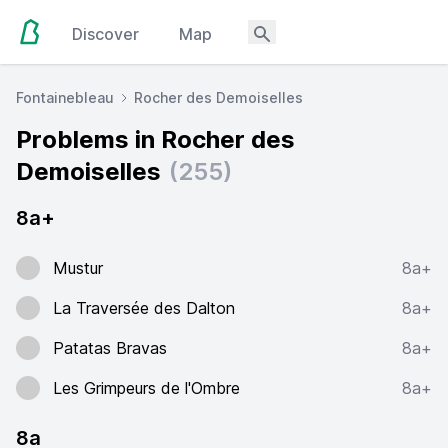
Discover
Map
Fontainebleau
Rocher des Demoiselles
Problems in Rocher des
Demoiselles
(255)
8a+
Mustur
8a+
La Traversée des Dalton
8a+
Patatas Bravas
8a+
Les Grimpeurs de l'Ombre
8a+
8a