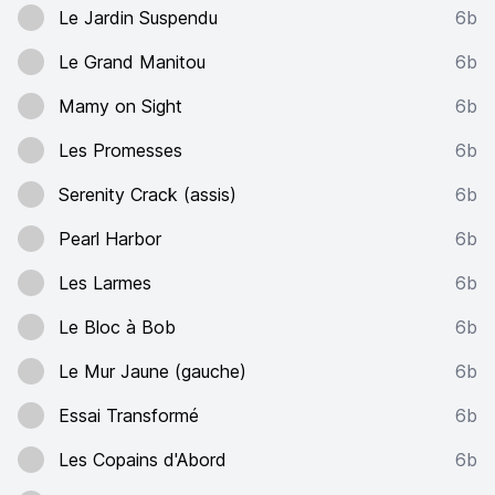
Le Jardin Suspendu
6b
Le Grand Manitou
6b
Mamy on Sight
6b
Les Promesses
6b
Serenity Crack (assis)
6b
Pearl Harbor
6b
Les Larmes
6b
Le Bloc à Bob
6b
Le Mur Jaune (gauche)
6b
Essai Transformé
6b
Les Copains d'Abord
6b