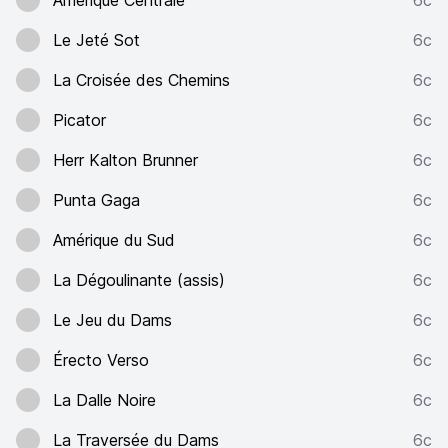
Amérique Centrale
6c
Le Jeté Sot
6c
La Croisée des Chemins
6c
Picator
6c
Herr Kalton Brunner
6c
Punta Gaga
6c
Amérique du Sud
6c
La Dégoulinante (assis)
6c
Le Jeu du Dams
6c
Érecto Verso
6c
La Dalle Noire
6c
La Traversée du Dams
6c