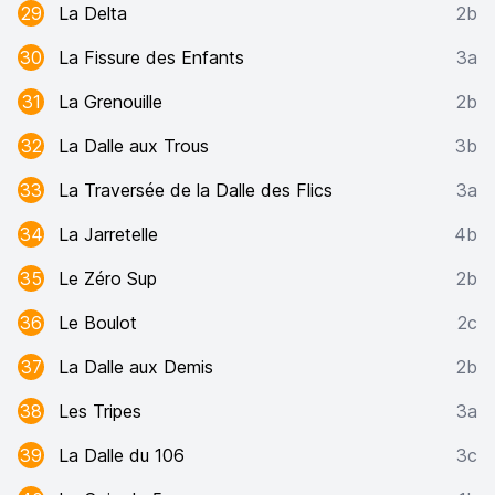
29
La Delta
2b
30
La Fissure des Enfants
3a
31
La Grenouille
2b
32
La Dalle aux Trous
3b
33
La Traversée de la Dalle des Flics
3a
34
La Jarretelle
4b
35
Le Zéro Sup
2b
36
Le Boulot
2c
37
La Dalle aux Demis
2b
38
Les Tripes
3a
39
La Dalle du 106
3c