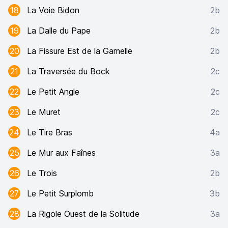
18
La Voie Bidon
2b
19
La Dalle du Pape
2b
20
La Fissure Est de la Gamelle
2b
21
La Traversée du Bock
2c
22
Le Petit Angle
2c
23
Le Muret
2c
24
Le Tire Bras
4a
25
Le Mur aux Faînes
3a
26
Le Trois
2b
27
Le Petit Surplomb
3b
28
La Rigole Ouest de la Solitude
3a