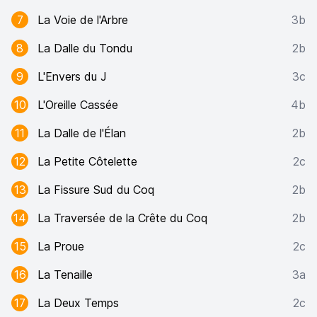
7
La Voie de l'Arbre
3b
8
La Dalle du Tondu
2b
9
L'Envers du J
3c
10
L'Oreille Cassée
4b
11
La Dalle de l'Élan
2b
12
La Petite Côtelette
2c
13
La Fissure Sud du Coq
2b
14
La Traversée de la Crête du Coq
2b
15
La Proue
2c
16
La Tenaille
3a
17
La Deux Temps
2c