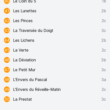
40
Le Coin du 5
1b
41
Les Lunettes
2b
42
Les Pinces
2c
43
La Traversée du Doigt
3c
44
Les Lichens
2b
45
La Verte
2c
46
La Déviation
3b
47
Le Petit Mur
3c
48
L'Envers du Pascal
3a
49
L'Envers du Réveille-Matin
2c
50
La Prestat
3c