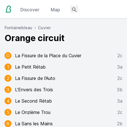
Discover
Map
Fontainebleau
Cuvier
Orange circuit
D
La Fissure de la Place du Cuvier
2c
1
Le Petit Rétab
3a
2
La Fissure de l'Auto
2c
3
L'Envers des Trois
3b
4
Le Second Rétab
3a
5
Le Onzième Trou
2c
6
La Sans les Mains
2b