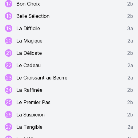
17
Bon Choix
2b
18
Belle Sélection
2b
19
La Difficile
3a
20
La Magique
2a
21
La Délicate
2b
22
Le Cadeau
2a
23
Le Croissant au Beurre
2a
24
La Raffinée
2b
25
Le Premier Pas
2b
26
La Suspicion
2b
27
La Tangible
2a