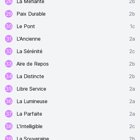
28
La Méfiante
2b
29
Paix Durable
2b
30
Le Pont
1c
31
L'Ancienne
2a
32
La Sérénité
2c
33
Aire de Repos
2b
34
La Distincte
2b
35
Libre Service
2a
36
La Lumineuse
2a
37
La Parfaite
2a
38
L'Intelligible
2c
39
La Souveraine
2b