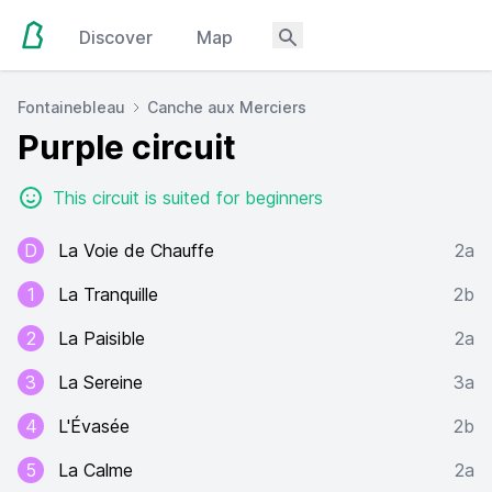
Discover
Map
Fontainebleau
Canche aux Merciers
Purple circuit
This circuit is suited for beginners
D
La Voie de Chauffe
2a
1
La Tranquille
2b
2
La Paisible
2a
3
La Sereine
3a
4
L'Évasée
2b
5
La Calme
2a