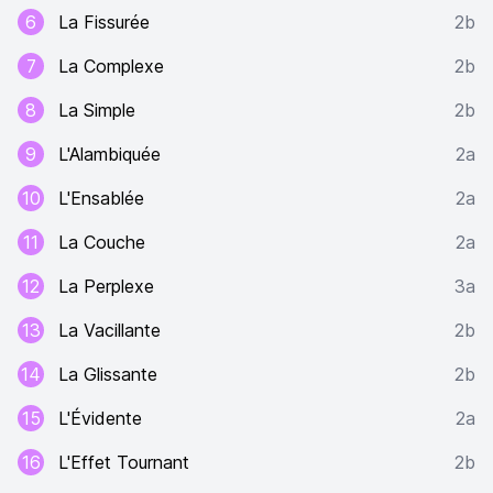
6
La Fissurée
2b
7
La Complexe
2b
8
La Simple
2b
9
L'Alambiquée
2a
10
L'Ensablée
2a
11
La Couche
2a
12
La Perplexe
3a
13
La Vacillante
2b
14
La Glissante
2b
15
L'Évidente
2a
16
L'Effet Tournant
2b