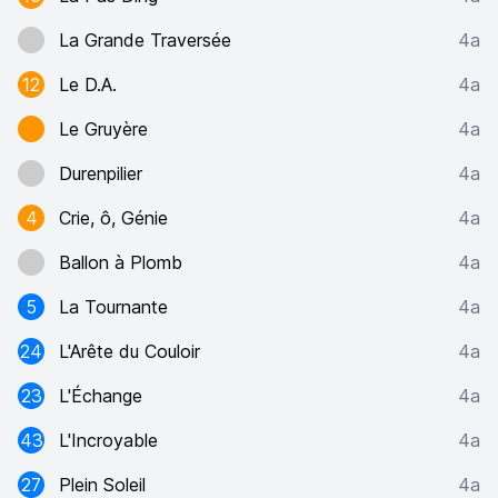
La Grande Traversée
4a
12
Le D.A.
4a
Le Gruyère
4a
Durenpilier
4a
4
Crie, ô, Génie
4a
Ballon à Plomb
4a
5
La Tournante
4a
24
L'Arête du Couloir
4a
23
L'Échange
4a
43
L'Incroyable
4a
27
Plein Soleil
4a