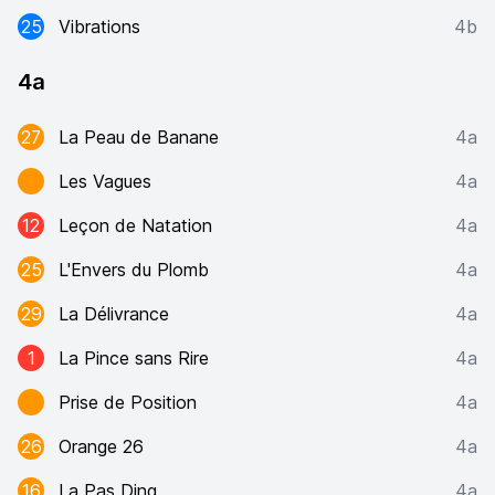
25
Vibrations
4b
4a
27
La Peau de Banane
4a
Les Vagues
4a
12
Leçon de Natation
4a
25
L'Envers du Plomb
4a
29
La Délivrance
4a
1
La Pince sans Rire
4a
Prise de Position
4a
26
Orange 26
4a
16
La Pas Ding
4a