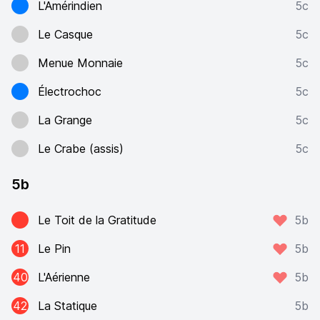
L'Amérindien
5c
Le Casque
5c
Menue Monnaie
5c
Électrochoc
5c
La Grange
5c
Le Crabe (assis)
5c
5b
Le Toit de la Gratitude
5b
11
Le Pin
5b
40
L'Aérienne
5b
42
La Statique
5b