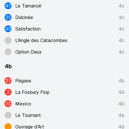
47
Le Tamanoir
4c
31
Dulcinée
4c
40
Satisfaction
4c
L'Angle des Catacombes
4c
Option Deux
4c
4b
37
Pégase
4b
2
La Fosbury Flop
4b
13
Mexico
4b
Le Tournant
4b
Ouvrage d'Art
4b