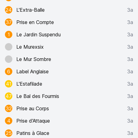
24
L'Extra-Balle
3a
37
Prise en Compte
3a
1
Le Jardin Suspendu
3a
Le Murexsix
3a
Le Mur Sombre
3a
6
Label Anglaise
3a
41
L'Estafilade
3a
47
Le Bal des Fourmis
3a
32
Prise au Corps
3a
4
Prise d'Attaque
3a
25
Patins à Glace
3a