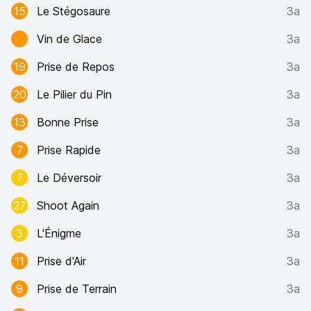
15
Le Stégosaure
3a
Vin de Glace
3a
19
Prise de Repos
3a
20
Le Pilier du Pin
3a
13
Bonne Prise
3a
7
Prise Rapide
3a
7
Le Déversoir
3a
27
Shoot Again
3a
3
L'Énigme
3a
11
Prise d'Air
3a
9
Prise de Terrain
3a