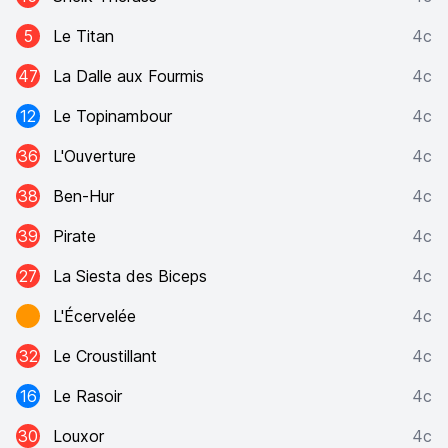
5
Le Titan
4c
47
La Dalle aux Fourmis
4c
12
Le Topinambour
4c
36
L'Ouverture
4c
38
Ben-Hur
4c
39
Pirate
4c
27
La Siesta des Biceps
4c
L'Écervelée
4c
32
Le Croustillant
4c
16
Le Rasoir
4c
30
Louxor
4c