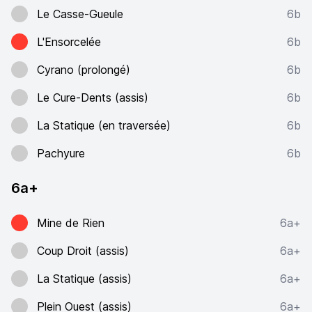
Le Casse-Gueule
6b
L'Ensorcelée
6b
Cyrano (prolongé)
6b
Le Cure-Dents (assis)
6b
La Statique (en traversée)
6b
Pachyure
6b
6a+
Mine de Rien
6a+
Coup Droit (assis)
6a+
La Statique (assis)
6a+
Plein Ouest (assis)
6a+