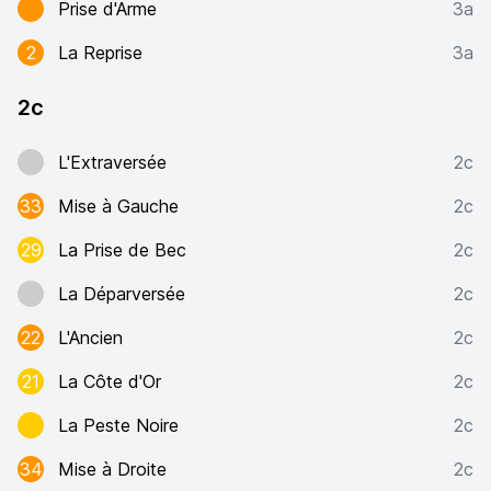
Prise d'Arme
3a
2
La Reprise
3a
2c
L'Extraversée
2c
33
Mise à Gauche
2c
29
La Prise de Bec
2c
La Déparversée
2c
22
L'Ancien
2c
21
La Côte d'Or
2c
La Peste Noire
2c
34
Mise à Droite
2c