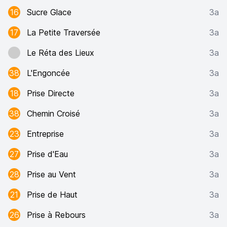
16
Sucre Glace
3a
17
La Petite Traversée
3a
Le Réta des Lieux
3a
38
L'Engoncée
3a
18
Prise Directe
3a
38
Chemin Croisé
3a
23
Entreprise
3a
27
Prise d'Eau
3a
28
Prise au Vent
3a
21
Prise de Haut
3a
26
Prise à Rebours
3a