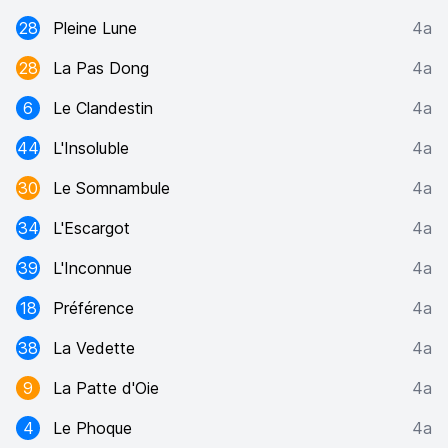
28
Pleine Lune
4a
28
La Pas Dong
4a
6
Le Clandestin
4a
44
L'Insoluble
4a
30
Le Somnambule
4a
34
L'Escargot
4a
39
L'Inconnue
4a
18
Préférence
4a
38
La Vedette
4a
9
La Patte d'Oie
4a
4
Le Phoque
4a