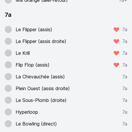
Ma Grange (aller-retour)
7a+
7a
Le Flipper (assis)
7a
Le Flipper (assis droite)
7a
Le Krill
7a
Flip Flop (assis)
7a
La Chevauchée (assis)
7a
Plein Ouest (assis droite)
7a
Le Sous-Plomb (droite)
7a
Hyperloop
7a
Le Bowling (direct)
7a