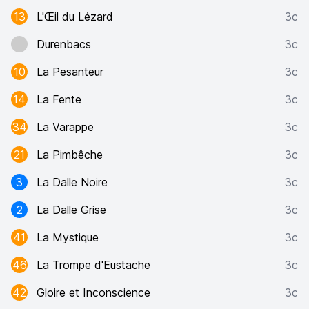
13
L'Œil du Lézard
3c
Durenbacs
3c
10
La Pesanteur
3c
14
La Fente
3c
34
La Varappe
3c
21
La Pimbêche
3c
3
La Dalle Noire
3c
2
La Dalle Grise
3c
41
La Mystique
3c
46
La Trompe d'Eustache
3c
42
Gloire et Inconscience
3c