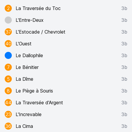
2
La Traversée du Toc
3b
L'Entre-Deux
3b
37
L'Estocade / Chevrolet
3b
40
L'Ouest
3b
Le Dallophile
3b
7
Le Bénitier
3b
5
La Dîme
3b
8
Le Piège à Souris
3b
44
La Traversée d'Argent
3b
23
L'Increvable
3b
36
La Cima
3b