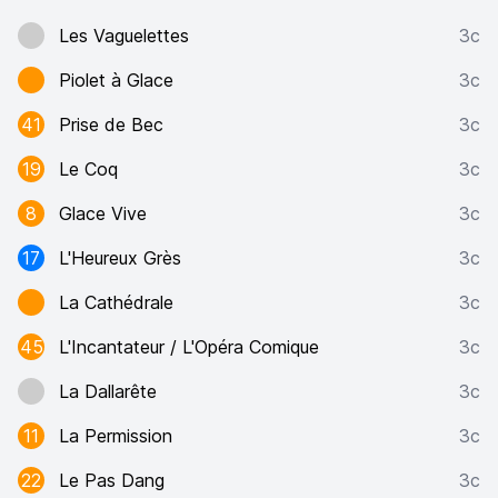
Les Vaguelettes
3c
Piolet à Glace
3c
41
Prise de Bec
3c
19
Le Coq
3c
8
Glace Vive
3c
17
L'Heureux Grès
3c
La Cathédrale
3c
45
L'Incantateur / L'Opéra Comique
3c
La Dallarête
3c
11
La Permission
3c
22
Le Pas Dang
3c