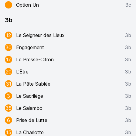
Option Un
3c
3b
12
Le Seigneur des Lieux
3b
30
Engagement
3b
17
Le Presse-Citron
3b
20
L'Être
3b
31
La Pâte Sablée
3b
3
Le Sacrilège
3b
35
Le Salambo
3b
6
Prise de Lutte
3b
15
La Charlotte
3b