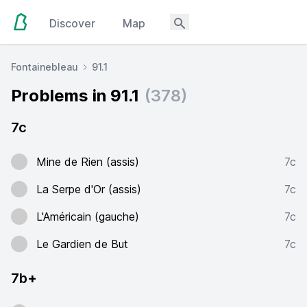
Discover
Map
Fontainebleau
91.1
Problems in 91.1
(378)
7c
Mine de Rien (assis)
7c
La Serpe d'Or (assis)
7c
L'Américain (gauche)
7c
Le Gardien de But
7c
7b+