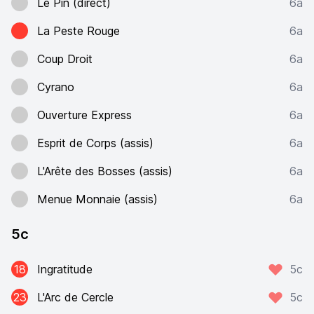
Le Pin (direct)
6a
La Peste Rouge
6a
Coup Droit
6a
Cyrano
6a
Ouverture Express
6a
Esprit de Corps (assis)
6a
L'Arête des Bosses (assis)
6a
Menue Monnaie (assis)
6a
5c
18
Ingratitude
5c
23
L'Arc de Cercle
5c