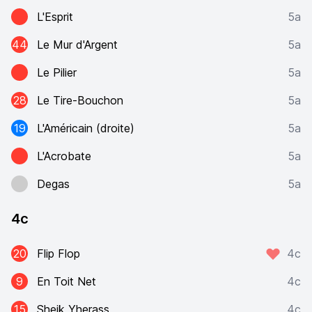
L'Esprit
5a
44
Le Mur d'Argent
5a
Le Pilier
5a
28
Le Tire-Bouchon
5a
19
L'Américain (droite)
5a
L'Acrobate
5a
Degas
5a
4c
20
Flip Flop
4c
9
En Toit Net
4c
15
Sheik Yherass
4c