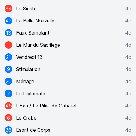
34
La Sieste
4c
42
La Belle Nouvelle
4c
13
Faux Semblant
4c
Le Mur du Sacrilège
4c
21
Vendredi 13
4c
9
Stimulation
4c
20
Ménage
4c
7
La Diplomatie
4c
45
L'Exa / Le Pilier de Cabaret
4c
6
Le Crabe
4c
36
Esprit de Corps
4c