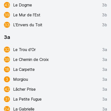
43
Le Dogme
3b
39
Le Mur de l'Est
3b
33
L'Envers du Toit
3b
3a
32
Le Trou d'Or
3a
39
Le Chemin de Croix
3a
18
La Carpette
3a
3
Morgiou
3a
42
Lâcher Prise
3a
31
La Petite Fugue
3a
24
La Gabrielle
3a