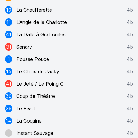
10
La Chaufferette
4b
11
L'Angle de la Charlotte
4b
41
La Dalle à Grattouilles
4b
31
Sanary
4b
1
Pousse Pouce
4b
15
Le Choix de Jacky
4b
41
Le Jeté / Le Poing C
4b
30
Coup de Théâtre
4b
29
Le Pivot
4b
14
La Coquine
4b
Instant Sauvage
4b