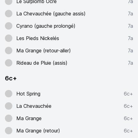
Le Surplomb Ocre
7a
La Chevauchée (gauche assis)
7a
Cyrano (gauche prolongé)
7a
Les Pieds Nickelés
7a
Ma Grange (retour-aller)
7a
Rideau de Pluie (assis)
7a
6c+
Hot Spring
6c+
La Chevauchée
6c+
Ma Grange
6c+
Ma Grange (retour)
6c+