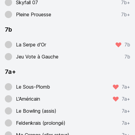
Skyfall 07
7b+
Pleine Prouesse
7b+
7b
La Serpe d'Or
7b
Jeu Vote à Gauche
7b
7a+
Le Sous-Plomb
7a+
L'Américain
7a+
Le Bowling (assis)
7a+
Feldenkrais (prolongé)
7a+