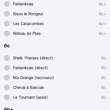
Feldenkrais
6c+
Bisou le Rongeur
6c+
Les Catacombes
6c+
Rideau de Pluie
6c+
6c
Sheik Yherass (direct)
6c
Feldenkrais (direct)
6c
Ma Grange (raccourci)
6c
Cheval à Bascule
6c
Le Tournant (assis)
6c
6b+