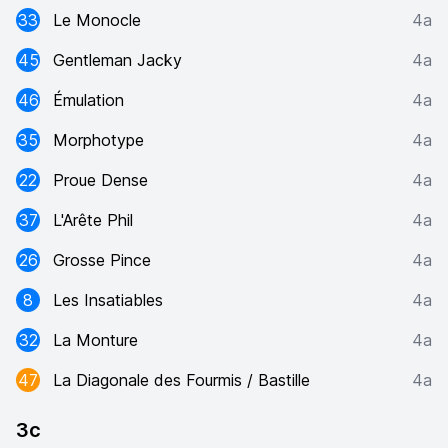
33
Le Monocle
4a
45
Gentleman Jacky
4a
46
Émulation
4a
35
Morphotype
4a
22
Proue Dense
4a
37
L'Arête Phil
4a
26
Grosse Pince
4a
8
Les Insatiables
4a
32
La Monture
4a
47
La Diagonale des Fourmis / Bastille
4a
3c