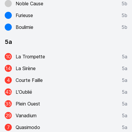
Noble Cause
5b
Furieuse
5b
Boulimie
5b
5a
10
La Trompette
5a
14
La Sirène
5a
4
Courte Faille
5a
43
L'Oublié
5a
35
Plein Ouest
5a
29
Vanadium
5a
7
Quasimodo
5a