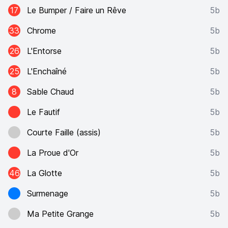
17
Le Bumper / Faire un Rêve
5b
33
Chrome
5b
26
L'Entorse
5b
25
L'Enchaîné
5b
8
Sable Chaud
5b
Le Fautif
5b
Courte Faille (assis)
5b
La Proue d'Or
5b
46
La Glotte
5b
Surmenage
5b
Ma Petite Grange
5b