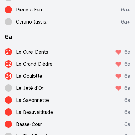
Piège à Feu
6a+
Cyrano (assis)
6a+
6a
21
Le Cure-Dents
6a
22
Le Grand Dièdre
6a
24
La Goulotte
6a
Le Jeté d'Or
6a
La Savonnette
6a
La Beauvaititude
6a
Basse-Cour
6a