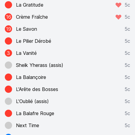
La Gratitude
5c
16
Crème Fraîche
5c
19
Le Savon
5c
Le Pilier Dérobé
5c
3
La Vanité
5c
Sheik Yherass (assis)
5c
La Balançoire
5c
L'Arête des Bosses
5c
L'Oublié (assis)
5c
La Balafre Rouge
5c
Next Time
5c