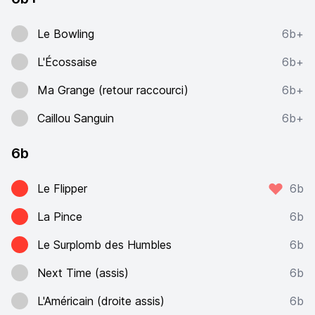
Le Bowling
6b+
L'Écossaise
6b+
Ma Grange (retour raccourci)
6b+
Caillou Sanguin
6b+
6b
Le Flipper
6b
La Pince
6b
Le Surplomb des Humbles
6b
Next Time (assis)
6b
L'Américain (droite assis)
6b