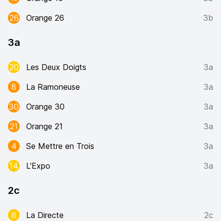
26
Orange 26
3b
3a
20
Les Deux Doigts
3a
8
La Ramoneuse
3a
30
Orange 30
3a
21
Orange 21
3a
4
Se Mettre en Trois
3a
14
L'Expo
3a
2c
6
La Directe
2c