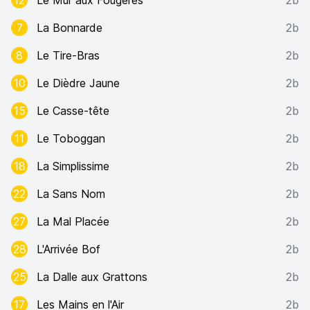
12
Le Mur aux Fougères
2b
7
La Bonnarde
2b
8
Le Tire-Bras
2b
10
Le Dièdre Jaune
2b
15
Le Casse-tête
2b
11
Le Toboggan
2b
18
La Simplissime
2b
22
La Sans Nom
2b
27
La Mal Placée
2b
28
L'Arrivée Bof
2b
25
La Dalle aux Grattons
2b
17
Les Mains en l'Air
2b