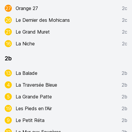
27
Orange 27
2c
26
Le Dernier des Mohicans
2c
21
Le Grand Muret
2c
16
La Niche
2c
2b
13
La Balade
2b
4
La Traversée Bleue
2b
5
La Grande Patte
2b
19
Les Pieds en l'Air
2b
9
Le Petit Réta
2b