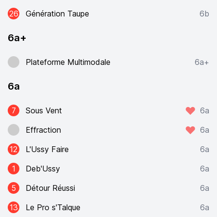
26
Génération Taupe
6b
6a+
Plateforme Multimodale
6a+
6a
7
Sous Vent
6a
Effraction
6a
12
L'Ussy Faire
6a
1
Deb'Ussy
6a
5
Détour Réussi
6a
13
Le Pro s'Talque
6a