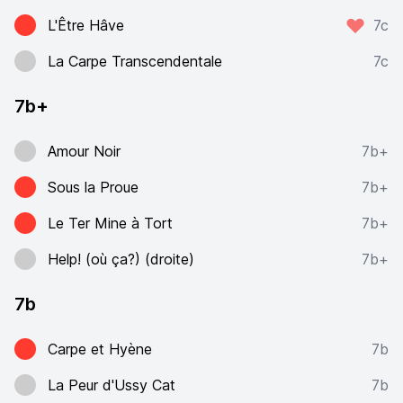
L'Être Hâve
7c
La Carpe Transcendentale
7c
7b+
Amour Noir
7b+
Sous la Proue
7b+
Le Ter Mine à Tort
7b+
Help! (où ça?) (droite)
7b+
7b
Carpe et Hyène
7b
La Peur d'Ussy Cat
7b