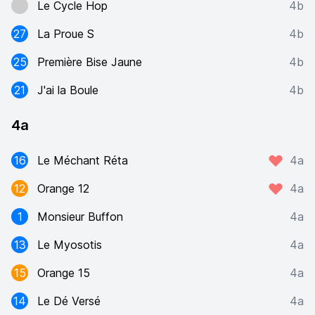
Le Cycle Hop
4b
27
La Proue S
4b
25
Première Bise Jaune
4b
21
J'ai la Boule
4b
4a
16
Le Méchant Réta
4a
12
Orange 12
4a
1
Monsieur Buffon
4a
13
Le Myosotis
4a
15
Orange 15
4a
14
Le Dé Versé
4a