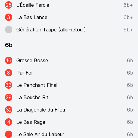
25
L'Écaille Farcie
6b+
3
La Bas Lance
6b+
Génération Taupe (aller-retour)
6b+
6b
16
Grosse Bosse
6b
8
Par Foi
6b
33
Le Penchant Final
6b
28
La Bouche Rit
6b
32
La Diagonale du Filou
6b
4
Le Bas Rage
6b
Le Sale Air du Labeur
6b