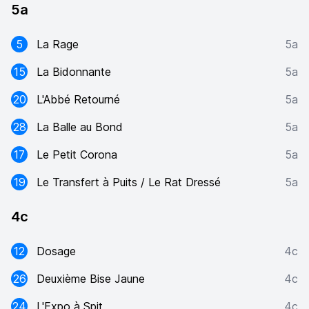
5a
5
La Rage
5a
15
La Bidonnante
5a
20
L'Abbé Retourné
5a
28
La Balle au Bond
5a
17
Le Petit Corona
5a
19
Le Transfert à Puits / Le Rat Dressé
5a
4c
12
Dosage
4c
26
Deuxième Bise Jaune
4c
24
L'Expo à Spit
4c