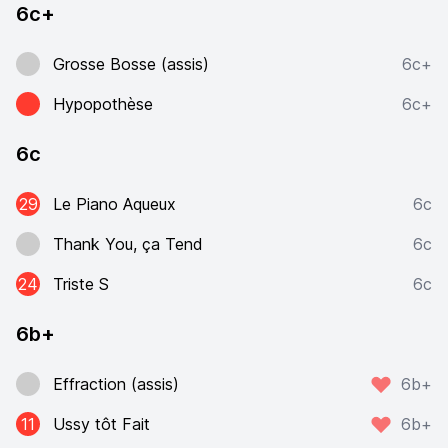
6c+
Grosse Bosse (assis)
6c+
Hypopothèse
6c+
6c
29
Le Piano Aqueux
6c
Thank You, ça Tend
6c
24
Triste S
6c
6b+
Effraction (assis)
6b+
11
Ussy tôt Fait
6b+