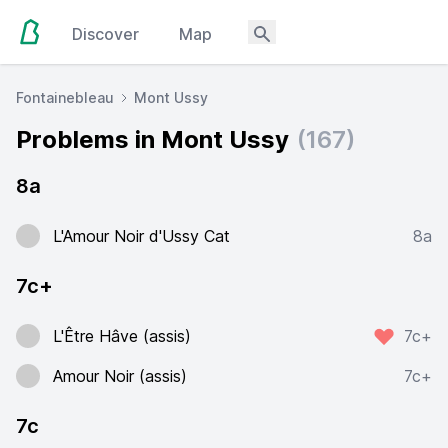
Discover
Map
Fontainebleau
Mont Ussy
Problems in Mont Ussy
(167)
8a
L'Amour Noir d'Ussy Cat
8a
7c+
L'Être Hâve (assis)
7c+
Amour Noir (assis)
7c+
7c