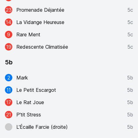
23
Promenade Déjantée
5c
14
La Vidange Heureuse
5c
9
Rare Ment
5c
19
Redescente Climatisée
5c
5b
2
Mark
5b
11
Le Petit Escargot
5b
17
Le Rat Joue
5b
21
P'tit Stress
5b
L'Écaille Farcie (droite)
5b