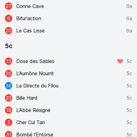
27
Conne Cave
6a
6
Bifur'action
6a
20
Le Cas Lisse
6a
5c
15
Dose des Sables
5c
30
L'Aumône Nourrit
5c
36
La Directe du Filou
5c
22
Bille Hard
5c
18
L'Abbé Résigné
5c
2
Cher Cul Tari
5c
31
Bombé l'Entorse
5c