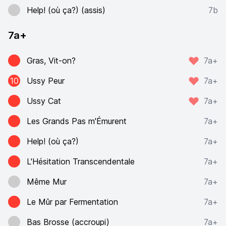
Help! (où ça?) (assis)
7b
7a+
Gras, Vit-on?
7a+
10
Ussy Peur
7a+
Ussy Cat
7a+
Les Grands Pas m'Émurent
7a+
Help! (où ça?)
7a+
L'Hésitation Transcendentale
7a+
Même Mur
7a+
Le Mûr par Fermentation
7a+
Bas Brosse (accroupi)
7a+