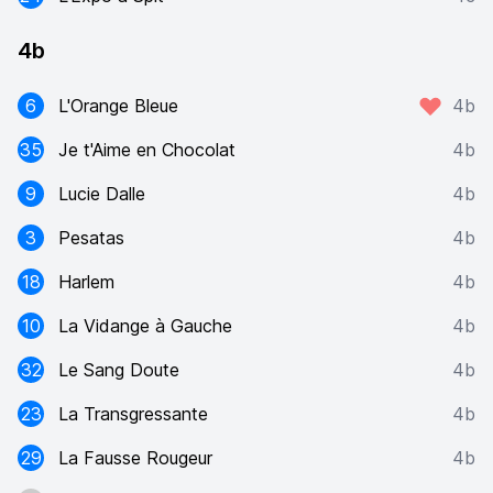
4b
6
L'Orange Bleue
4b
35
Je t'Aime en Chocolat
4b
9
Lucie Dalle
4b
3
Pesatas
4b
18
Harlem
4b
10
La Vidange à Gauche
4b
32
Le Sang Doute
4b
23
La Transgressante
4b
29
La Fausse Rougeur
4b