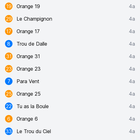
19
Orange 19
4a
29
Le Champignon
4a
17
Orange 17
4a
8
Trou de Dalle
4a
31
Orange 31
4a
23
Orange 23
4a
7
Para Vent
4a
25
Orange 25
4a
22
Tu as la Boule
4a
6
Orange 6
4a
33
Le Trou du Ciel
4a