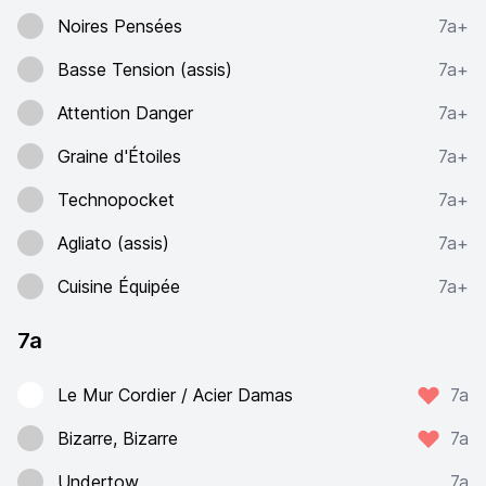
Noires Pensées
7a+
Basse Tension (assis)
7a+
Attention Danger
7a+
Graine d'Étoiles
7a+
Technopocket
7a+
Agliato (assis)
7a+
Cuisine Équipée
7a+
7a
Le Mur Cordier / Acier Damas
7a
Bizarre, Bizarre
7a
Undertow
7a