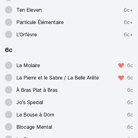
Ten Eleven
6c+
Particule Élémentaire
6c+
L'Orfèvre
6c+
6c
La Molaire
6c
La Pierre et le Sabre / La Belle Arête
6c
À Bras Plat à Bras
6c
Jo's Special
6c
La Bouse à Dom
6c
Blocage Mental
6c