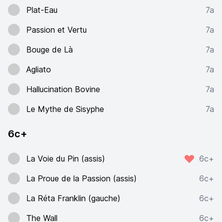
Plat-Eau
7a
Passion et Vertu
7a
Bouge de Là
7a
Agliato
7a
Hallucination Bovine
7a
Le Mythe de Sisyphe
7a
6c+
La Voie du Pin (assis)
6c+
La Proue de la Passion (assis)
6c+
La Réta Franklin (gauche)
6c+
The Wall
6c+