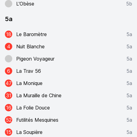
L'Obèse
5b
5a
18
Le Baromètre
5a
4
Nuit Blanche
5a
Pigeon Voyageur
5a
6
La Trav 56
5a
47
La Monique
5a
31
La Muraille de Chine
5a
16
La Folie Douce
5a
52
Futilités Mesquines
5a
15
La Soupière
5a