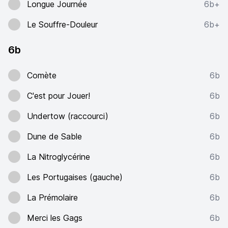
Longue Journée
6b+
Le Souffre-Douleur
6b+
6b
Comète
6b
C'est pour Jouer!
6b
Undertow (raccourci)
6b
Dune de Sable
6b
La Nitroglycérine
6b
Les Portugaises (gauche)
6b
La Prémolaire
6b
Merci les Gags
6b