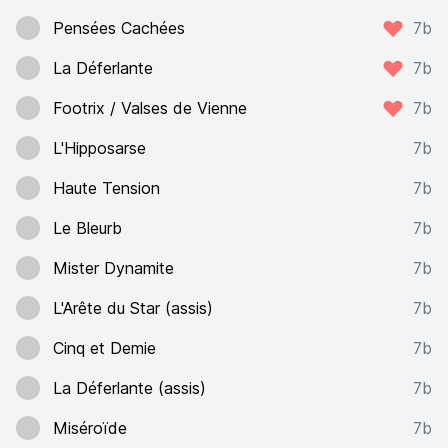
Pensées Cachées
7b
La Déferlante
7b
Footrix / Valses de Vienne
7b
L'Hipposarse
7b
Haute Tension
7b
Le Bleurb
7b
Mister Dynamite
7b
L'Arête du Star (assis)
7b
Cinq et Demie
7b
La Déferlante (assis)
7b
Miséroïde
7b