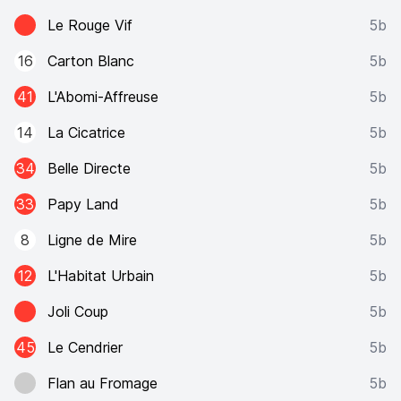
Le Rouge Vif
5b
16
Carton Blanc
5b
41
L'Abomi-Affreuse
5b
14
La Cicatrice
5b
34
Belle Directe
5b
33
Papy Land
5b
8
Ligne de Mire
5b
12
L'Habitat Urbain
5b
Joli Coup
5b
45
Le Cendrier
5b
Flan au Fromage
5b