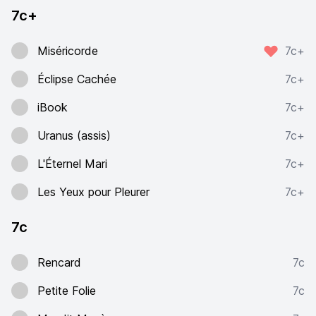
7c+
Miséricorde
7c+
Éclipse Cachée
7c+
iBook
7c+
Uranus (assis)
7c+
L'Éternel Mari
7c+
Les Yeux pour Pleurer
7c+
7c
Rencard
7c
Petite Folie
7c