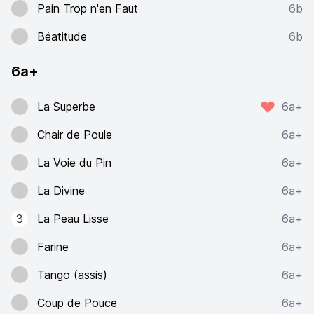
Pain Trop n'en Faut
6b
Béatitude
6b
6a+
La Superbe
6a+
Chair de Poule
6a+
La Voie du Pin
6a+
La Divine
6a+
3
La Peau Lisse
6a+
Farine
6a+
Tango (assis)
6a+
Coup de Pouce
6a+