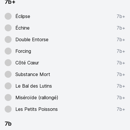
7b+
Éclipse
7b+
Échine
7b+
Double Entorse
7b+
Forcing
7b+
Côté Cœur
7b+
Substance Mort
7b+
Le Bal des Lutins
7b+
Miséroïde (rallongé)
7b+
Les Petits Poissons
7b+
7b