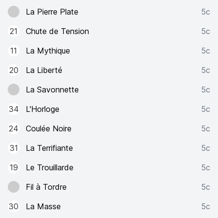
La Pierre Plate
5c
21
Chute de Tension
5c
11
La Mythique
5c
20
La Liberté
5c
La Savonnette
5c
34
L'Horloge
5c
24
Coulée Noire
5c
31
La Terrifiante
5c
19
Le Trouillarde
5c
Fil à Tordre
5c
30
La Masse
5c