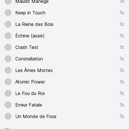
Maudit Manège
7c
Keep in Touch
7c
La Reine des Bois
7c
Échine (assis)
7c
Crash Test
7c
Constellation
7c
Les Âmes Mortes
7c
Atomic Power
7c
Le Fou du Roi
7c
Erreur Fatale
7c
Un Monde de Fous
7c