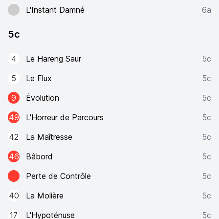
L'Instant Damné
6a
5c
4
Le Hareng Saur
5c
5
Le Flux
5c
9
Évolution
5c
49
L'Horreur de Parcours
5c
42
La Maîtresse
5c
46
Bâbord
5c
Perte de Contrôle
5c
40
La Molière
5c
17
L'Hypoténuse
5c