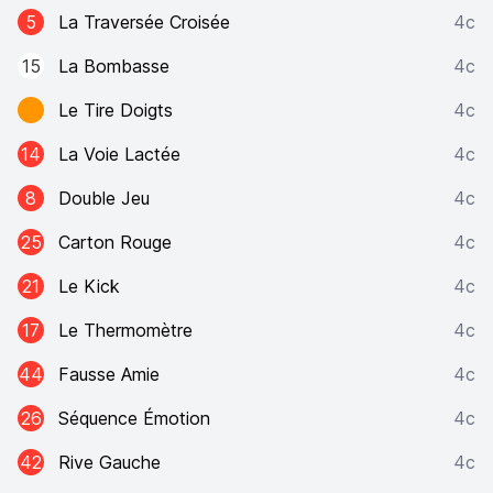
5
La Traversée Croisée
4c
15
La Bombasse
4c
Le Tire Doigts
4c
14
La Voie Lactée
4c
8
Double Jeu
4c
25
Carton Rouge
4c
21
Le Kick
4c
17
Le Thermomètre
4c
44
Fausse Amie
4c
26
Séquence Émotion
4c
42
Rive Gauche
4c