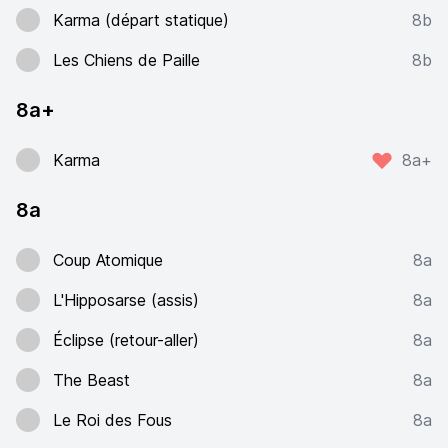
Karma (départ statique)
8b
Les Chiens de Paille
8b
8a+
Karma
8a+
8a
Coup Atomique
8a
L'Hipposarse (assis)
8a
Éclipse (retour-aller)
8a
The Beast
8a
Le Roi des Fous
8a