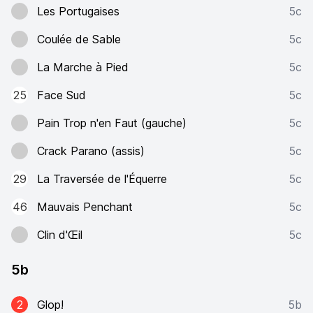
Les Portugaises
5c
Coulée de Sable
5c
La Marche à Pied
5c
25
Face Sud
5c
Pain Trop n'en Faut (gauche)
5c
Crack Parano (assis)
5c
29
La Traversée de l'Équerre
5c
46
Mauvais Penchant
5c
Clin d'Œil
5c
5b
2
Glop!
5b