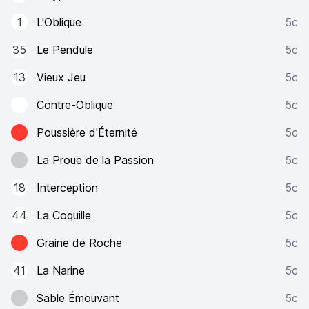
1
L'Oblique
5c
35
Le Pendule
5c
13
Vieux Jeu
5c
Contre-Oblique
5c
Poussière d'Éternité
5c
La Proue de la Passion
5c
18
Interception
5c
44
La Coquille
5c
Graine de Roche
5c
41
La Narine
5c
Sable Émouvant
5c