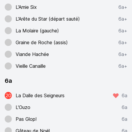
L'Amie Six
6a+
L'Arête du Star (départ sauté)
6a+
La Molaire (gauche)
6a+
Graine de Roche (assis)
6a+
Viande Hachée
6a+
Vieille Canaille
6a+
6a
20
La Dalle des Seigneurs
6a
L'Ouzo
6a
Pas Glop!
6a
Gâteau de Noël
6a