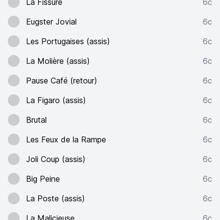
La Fissure
6c
Eugster Jovial
6c
Les Portugaises (assis)
6c
La Molière (assis)
6c
Pause Café (retour)
6c
La Figaro (assis)
6c
Brutal
6c
Les Feux de la Rampe
6c
Joli Coup (assis)
6c
Big Peine
6c
La Poste (assis)
6c
La Malicieuse
6c