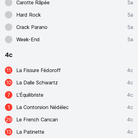
Carotte Râpée
5a
Hard Rock
5a
Crack Parano
5a
Week-End
5a
4c
11
La Fissure Fédoroff
4c
10
La Dalle Schwartz
4c
7
L'Équilibriste
4c
1
La Contorsion Nédélec
4c
29
Le French Cancan
4c
13
La Patinette
4c