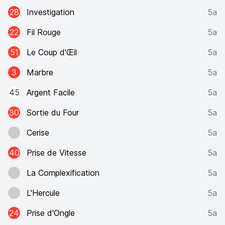
28
Investigation
5a
22
Fil Rouge
5a
51
Le Coup d'Œil
5a
3
Marbre
5a
45
Argent Facile
5a
30
Sortie du Four
5a
Cerise
5a
40
Prise de Vitesse
5a
La Complexification
5a
L'Hercule
5a
24
Prise d'Ongle
5a